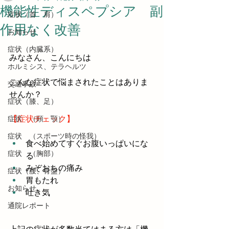
機能性ディスペプシア 副
症状（首 肩）
作用なく改善
お知らせ
症状（内臓系）
みなさん、こんにちは
ホルミシス、テラヘルツ
こんな症状で悩まされたことはありま
交通事故
せんか？
症状（膝、足）
症状 （頭 顎）
【症状チェック】
症状 （スポーツ時の怪我）
食べ始めてすぐお腹いっぱいにな
症状 （胸部）
る
みぞおちの痛み
症状（腰、骨盤）
胃もたれ
お知らせ
吐き気
通院レポート