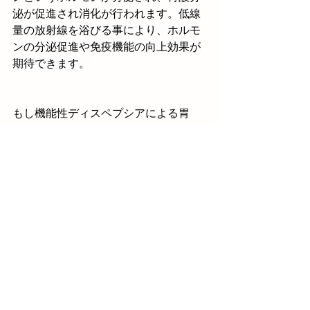
泌が促進され消化が行われます。
低線
量の放射線を浴びる事により、ホルモ
ンの分泌促進や免疫機能の向上効果が
期待できます。
もし機能性ディスペプシアによる胃
痛、胃もたれ、膨満感、食欲不振でお
困りの方、薬、漢方、サプリメント、
食事療法などでも改善されない方、ぜ
ひ当院へご来院ください。
心よりお待ちしています。
‐‐‐‐‐‐‐‐‐‐‐‐‐‐‐‐‐‐‐‐‐‐‐‐‐‐‐‐‐‐‐‐‐‐
まかば接骨院
〒357-0016埼玉県飯能市下加治30-1
電話番号：090‐8411‐8359