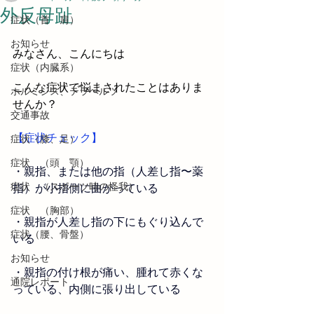
外反母趾
症状（首 肩）
お知らせ
みなさん、こんにちは
症状（内臓系）
こんな症状で悩まされたことはありま
ホルミシス、テラヘルツ
せんか？
交通事故
【症状チェック】
症状（膝、足）
症状 （頭 顎）
・親指、または他の指（人差し指〜薬
症状 （スポーツ時の怪我）
指）が小指側に曲がっている
症状 （胸部）
・親指が人差し指の下にもぐり込んで
症状（腰、骨盤）
いる
お知らせ
・
親指の付け根が痛い、腫れて赤くな
通院レポート
っている、
内側に張り出している