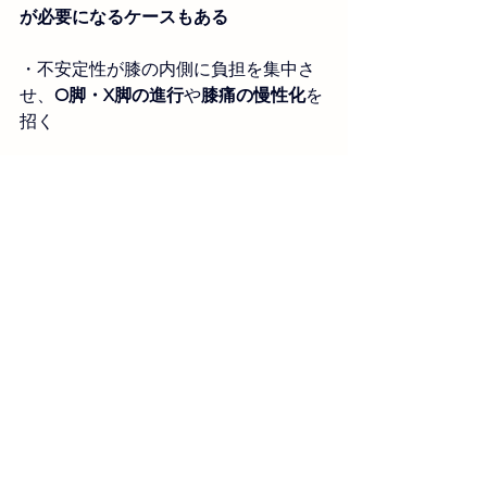
が必要になるケースもある
・
不安定性が膝の内側に負担を集中さ
せ、
O脚・X脚の進行
や
膝痛の慢性化
を
招く
・
最終的には
歩行困難や補助具の使用
が必要になる可能性も
ある
改善されない方、ぜひ当院へご来院く
ださい。
ご来院心よりお待ちしています。
‐‐‐‐‐‐‐‐‐‐‐‐‐‐‐‐‐‐‐‐‐‐‐‐‐‐‐‐‐‐‐‐‐‐
まかば接骨院
〒357-0016埼玉県飯能市下加治30-1
電話番号：090‐8411‐8359
https://www.makabasekkotsuin.com/
https://www.instagram.com/makaba_se