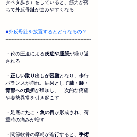
タペタ歩き）をしていると、筋力が落
ちて外反母趾が進みやすくなる
■
外反母趾
を放置するとどうなるの？
------------------------------------------------------
--
-------
・
靴の圧迫による
炎症や腫脹
が繰り返
される
・
正しい蹴り出しが困難
となり、歩行
バランスが崩れ、結果として
膝・腰・
背部への負担
が増加し、二次的な疼痛
や姿勢異常を引き起こす
・
足底に
たこ・魚の目
が形成され、荷
重時の痛みが増す
・
関節軟骨の摩耗が進行すると、
手術