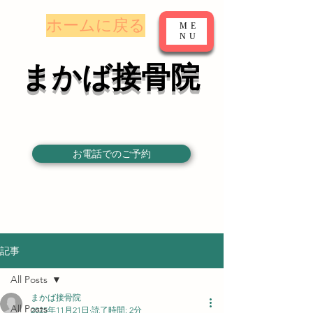
​ホームに戻る
ME
NU
まかば接骨院
お電話でのご予約
記事
All Posts
まかば接骨院
All Posts
2025年11月21日
読了時間: 2分