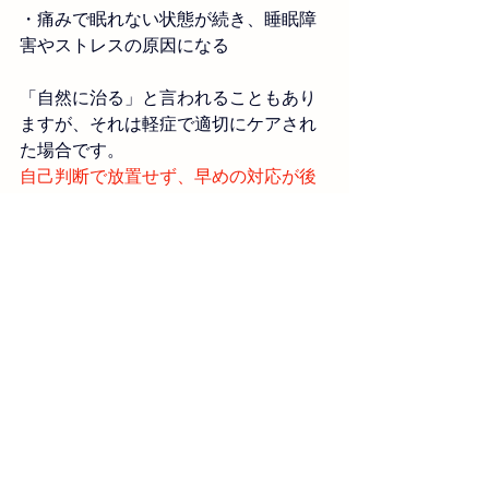
・痛みで眠れない状態が続き、睡眠障
害やストレスの原因になる
「自然に治る」と言われることもあり
ますが、それは軽症で適切にケアされ
た場合です。
自己判断で放置せず、早めの対応が後
悔しないカギになります。
改善されない方、ぜひ当院へご来院く
ださい。
心よりお待ちしています。
‐‐‐‐‐‐‐‐‐‐‐‐‐‐‐‐‐‐‐‐‐‐‐‐‐‐‐‐‐‐‐‐‐‐
まかば接骨院
〒357-0016埼玉県飯能市下加治30-1
電話番号：090‐8411‐8359
https://www.makabasekkotsuin.com/