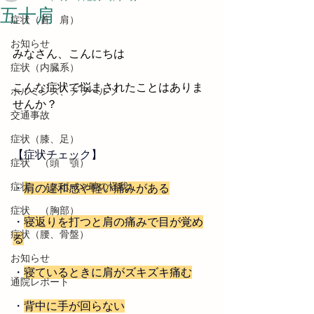
五十肩
症状（首 肩）
お知らせ
みなさん、こんにちは
症状（内臓系）
こんな症状で悩まされたことはありま
ホルミシス、テラヘルツ
せんか？
交通事故
症状（膝、足）
【症状チェック】
症状 （頭 顎）
症状 （スポーツ時の怪我）
・
肩の違和感や軽い痛みがある
症状 （胸部）
・
寝返りを打つと肩の痛みで目が覚め
症状（腰、骨盤）
る
お知らせ
・
寝ているときに肩がズキズキ痛む
通院レポート
・
背中に手が回らない