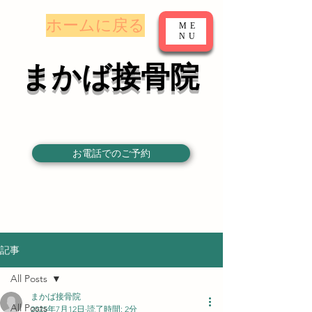
​ホームに戻る
ME
NU
まかば接骨院
お電話でのご予約
記事
All Posts
まかば接骨院
All Posts
2025年7月12日
読了時間: 2分